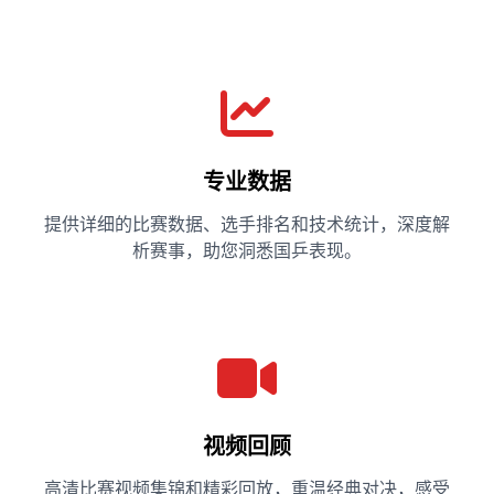
专业数据
提供详细的比赛数据、选手排名和技术统计，深度解
析赛事，助您洞悉国乒表现。
视频回顾
高清比赛视频集锦和精彩回放，重温经典对决，感受