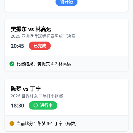
待开始
樊振东 vs 林高远
2026 亚洲乒乓球锦标赛男单半决赛
20:45
已完成
比赛结果：樊振东 4-2 林高远
陈梦 vs 丁宁
2026 世界杯女子单打小组赛
18:30
进行中
当前比分：陈梦 3-1 丁宁（局数）