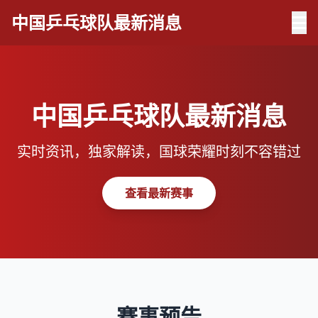
中国乒乓球队最新消息
中国乒乓球队最新消息
实时资讯，独家解读，国球荣耀时刻不容错过
查看最新赛事
赛事预告