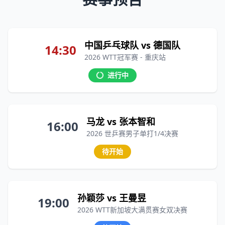
中国乒乓球队 vs 德国队
14:30
2026 WTT冠军赛 - 重庆站
进行中
马龙 vs 张本智和
16:00
2026 世乒赛男子单打1/4决赛
待开始
孙颖莎 vs 王曼昱
19:00
2026 WTT新加坡大满贯赛女双决赛